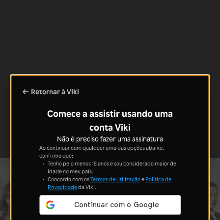
Retornar à Viki
Comece a assistir usando uma
conta Viki
Não é preciso fazer uma assinatura
Ao continuar com qualquer uma das opções abaixo,
confirmo que:
Tenho pelo menos 18 anos e sou considerado maior de
idade no meu país.
Concordo com os
Termos de Utilização
e
Política de
Privacidade
da Viki.