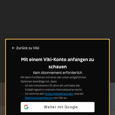
Zurück zu Viki
Mit einem Viki-Konto anfangen zu
schauen
Kein Abonnement erforderlich
Mit dem Fortfahren mit einer der unten aufgeführten
Optionen bestätige ich, dass:
Ich bin mindestens 18 Jahre alt und habe die
Volljährigkeit in meinem Heimatland erreicht.
Ich stimme den
Nutzungsbedingungen
und der
Datenschutzerklärung
von Viki zu.