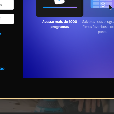
l
Acesse mais de 1000
Salve os seus prog
programas
filmes favoritos e 
parou
a
são