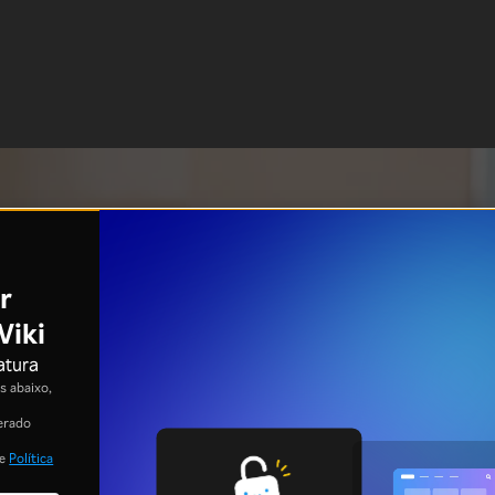
r
Viki
atura
 abaixo,
erado
e
Política