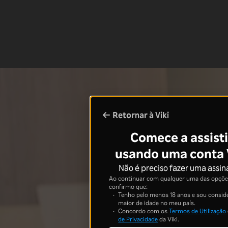
Retornar à Viki
Comece a assisti
usando uma conta 
Não é preciso fazer uma assin
Ao continuar com qualquer uma das opções
confirmo que:
Tenho pelo menos 18 anos e sou consid
maior de idade no meu país.
Concordo com os
Termos de Utilização
de Privacidade
da Viki.