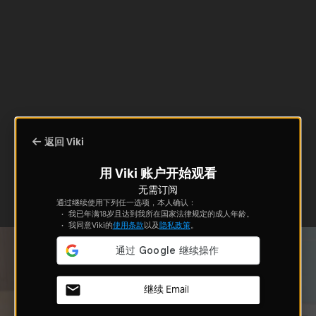
返回 Viki
用 Viki 账户开始观看
无需订阅
通过继续使用下列任一选项，本人确认：
我已年满18岁且达到我所在国家法律规定的成人年龄。
我同意Viki的
使用条款
以及
隐私政策
。
继续 Email