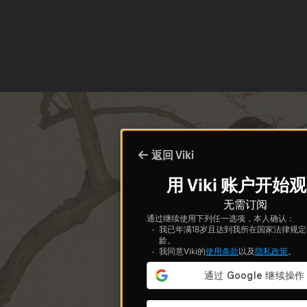
返回 Viki
用 Viki 账户开始
无需订阅
通过继续使用下列任一选项，本人确认：
我已年满18岁且达到我所在国家法律规
龄。
我同意Viki的
使用条款
以及
隐私政策
。