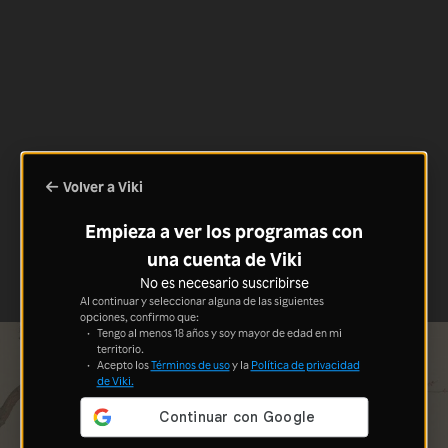
Volver a Viki
Empieza a ver los programas con
una cuenta de Viki
No es necesario suscribirse
Al continuar y seleccionar alguna de las siguientes
opciones, confirmo que:
Tengo al menos 18 años y soy mayor de edad en mi
territorio.
Acepto los
Términos de uso
y la
Política de privacidad
de Viki.