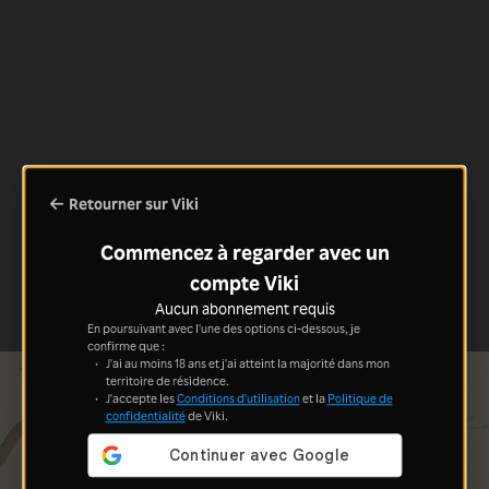
Retourner sur Viki
Commencez à regarder avec un
compte Viki
Aucun abonnement requis
En poursuivant avec l'une des options ci-dessous, je
confirme que :
J'ai au moins 18 ans et j'ai atteint la majorité dans mon
territoire de résidence.
J'accepte les
Conditions d'utilisation
et la
Politique de
confidentialité
de Viki.