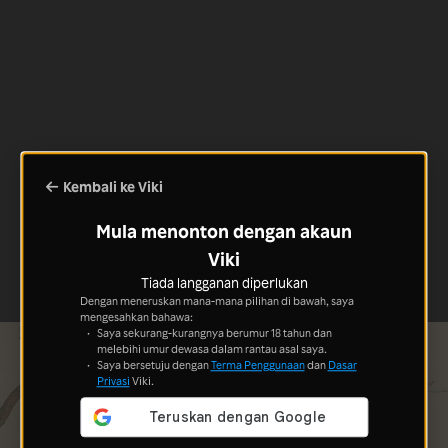
Kembali ke Viki
Mula menonton dengan akaun
Viki
Tiada langganan diperlukan
Dengan meneruskan mana-mana pilihan di bawah, saya
mengesahkan bahawa:
Saya sekurang-kurangnya berumur 18 tahun dan
melebihi umur dewasa dalam rantau asal saya.
Saya bersetuju dengan
Terma Penggunaan
dan
Dasar
Privasi
Viki.