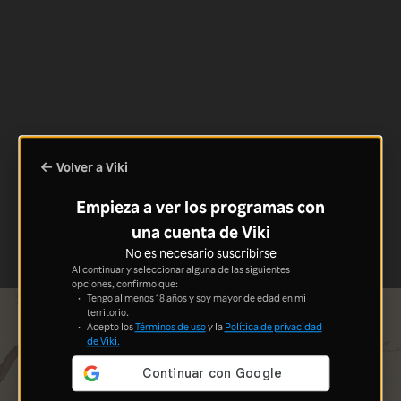
Volver a Viki
Empieza a ver los programas con
una cuenta de Viki
No es necesario suscribirse
Al continuar y seleccionar alguna de las siguientes
opciones, confirmo que:
Tengo al menos 18 años y soy mayor de edad en mi
territorio.
Acepto los
Términos de uso
y la
Política de privacidad
de Viki.