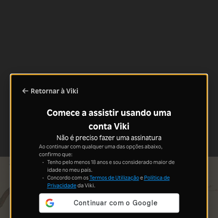
Retornar à Viki
Comece a assistir usando uma
conta Viki
Não é preciso fazer uma assinatura
Ao continuar com qualquer uma das opções abaixo,
confirmo que:
Tenho pelo menos 18 anos e sou considerado maior de
idade no meu país.
Concordo com os
Termos de Utilização
e
Política de
Privacidade
da Viki.