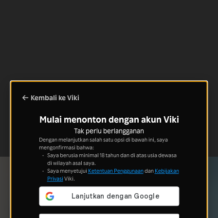
Kembali ke Viki
Mulai menonton dengan akun Viki
Tak perlu berlangganan
Dengan melanjutkan salah satu opsi di bawah ini, saya
mengonfirmasi bahwa:
Saya berusia minimal 18 tahun dan di atas usia dewasa
di wilayah asal saya.
Saya menyetujui
Ketentuan Penggunaan
dan
Kebijakan
Privasi
Viki.