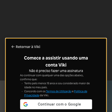
Retornar à Viki
Comece a assistir usando uma
conta Viki
Não é preciso fazer uma assinatura
Ao continuar com qualquer uma das opções abaixo,
confirmo que:
Tenho pelo menos 18 anos e sou considerado maior de
idade no meu país.
Concordo com os
Termos de Utilização
e
Política de
Privacidade
da Viki.