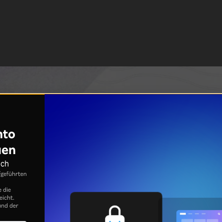
nto
uen
ich
fgeführten
e die
eicht.
nd der