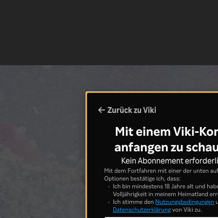
Zurück zu Viki
Mit einem Viki-Ko
anfangen zu scha
Kein Abonnement erforderl
Mit dem Fortfahren mit einer der unten au
Optionen bestätige ich, dass:
Ich bin mindestens 18 Jahre alt und hab
Volljährigkeit in meinem Heimatland err
Ich stimme den
Nutzungsbedingungen
u
Datenschutzerklärung
von Viki zu.