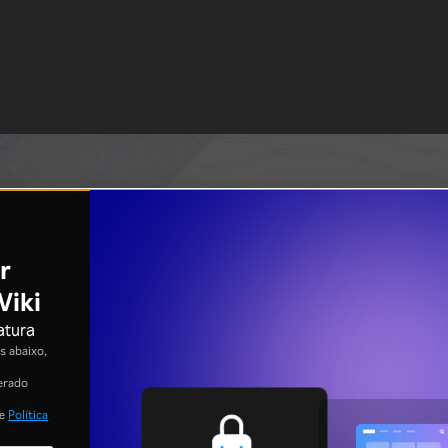
r
Viki
atura
 abaixo,
erado
e
Política