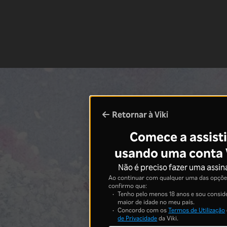
Retornar à Viki
Comece a assisti
usando uma conta 
Não é preciso fazer uma assin
Ao continuar com qualquer uma das opções
confirmo que:
Tenho pelo menos 18 anos e sou consid
maior de idade no meu país.
Concordo com os
Termos de Utilização
de Privacidade
da Viki.