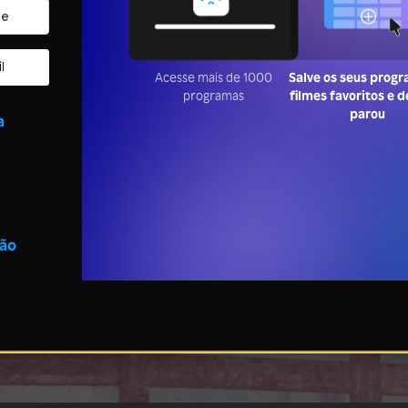
l
Acesse mais de 1000
Salve os seus prog
programas
filmes favoritos e 
parou
a
são