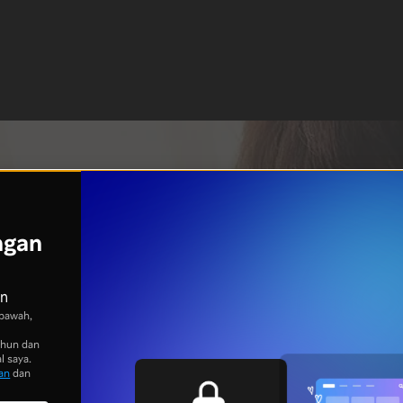
ngan
an
bawah,
ahun dan
l saya.
an
dan