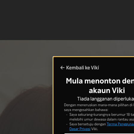
Kembali ke Viki
Mula menonton de
akaun Viki
Tiada langganan diperluk
Dengan meneruskan mana-mana pilihan di 
saya mengesahkan bahawa:
Saya sekurang-kurangnya berumur 18 t
melebihi umur dewasa dalam rantau asa
Saya bersetuju dengan
Terma Pengguna
Dasar Privasi
Viki.