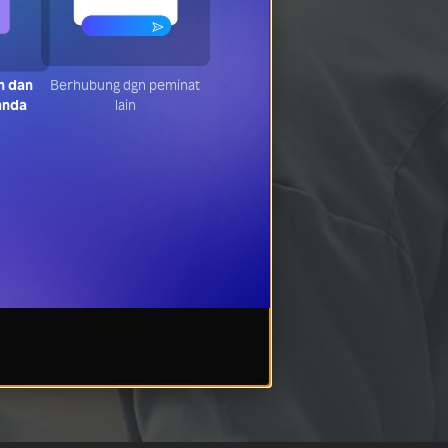
n dan
Berhubung dgn peminat
anda
lain