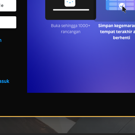
Buka sehingga 1000+
Simpan kegemara
rancangan
tempat terakhir 
berhenti
n
asuk