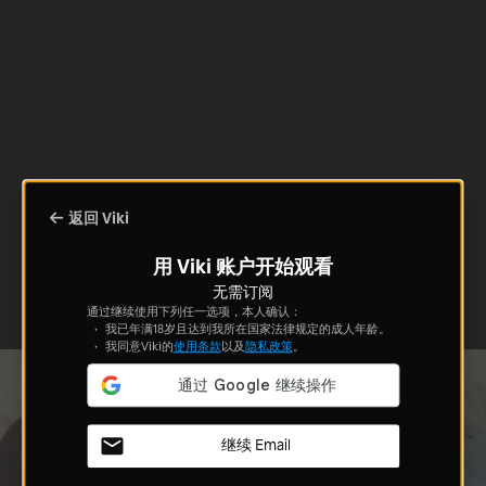
返回 Viki
用 Viki 账户开始观看
无需订阅
通过继续使用下列任一选项，本人确认：
我已年满18岁且达到我所在国家法律规定的成人年龄。
我同意Viki的
使用条款
以及
隐私政策
。
继续 Email