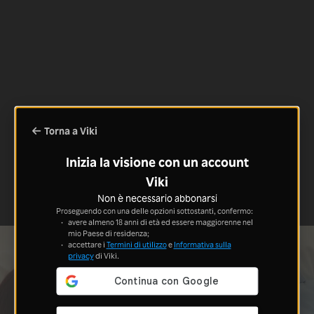
Torna a Viki
Inizia la visione con un account
Viki
Non è necessario abbonarsi
Proseguendo con una delle opzioni sottostanti, confermo:
avere almeno 18 anni di età ed essere maggiorenne nel
mio Paese di residenza;
accettare i
Termini di utilizzo
e
Informativa sulla
privacy
di Viki.