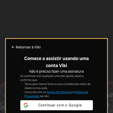
Retornar à Viki
Comece a assistir usando uma
conta Viki
Não é preciso fazer uma assinatura
Ao continuar com qualquer uma das opções abaixo,
confirmo que:
Tenho pelo menos 18 anos e sou considerado maior de
idade no meu país.
Concordo com os
Termos de Utilização
e
Política de
Privacidade
da Viki.