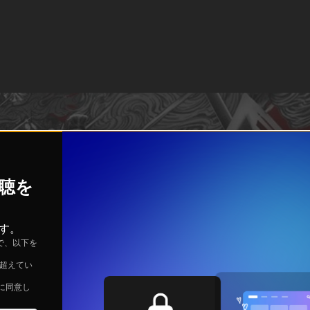
視聴を
す。
で、以下を
を超えてい
に同意し