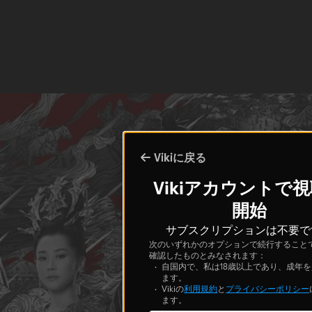
Vikiに戻る
Vikiアカウントで
開始
サブスクリプションは不要で
次のいずれかのオプションで続行すること
確認したものとみなされます：
自国内で、私は18歳以上であり、成年
ます。
Vikiの
利用規約
と
プライバシーポリシー
ます。