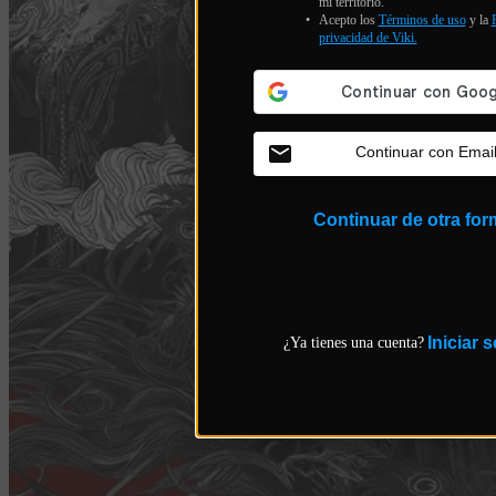
mi territorio.
Acepto los
Términos de uso
y la
P
privacidad
de Viki.
Continuar con Emai
Continuar de otra for
Iniciar 
¿Ya tienes una cuenta?