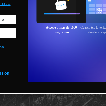
olítica de
Accede a más de 1000
Guarda tus favo
programas
sigue donde lo 
l
ma
sesión