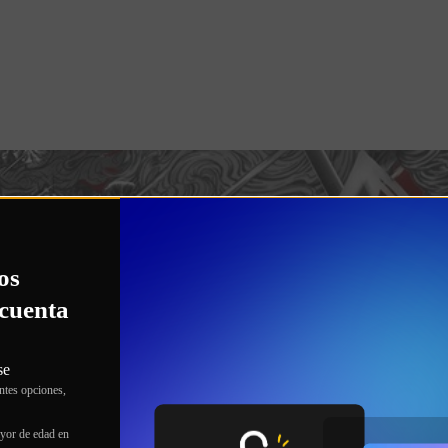
os
cuenta
se
entes opciones,
yor de edad en