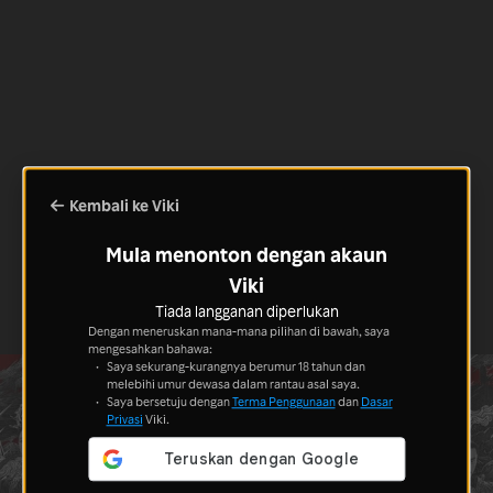
Kembali ke Viki
Mula menonton dengan akaun
Viki
Tiada langganan diperlukan
Dengan meneruskan mana-mana pilihan di bawah, saya
mengesahkan bahawa:
Saya sekurang-kurangnya berumur 18 tahun dan
melebihi umur dewasa dalam rantau asal saya.
Saya bersetuju dengan
Terma Penggunaan
dan
Dasar
Privasi
Viki.