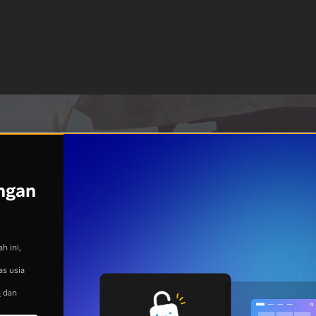
ngan
h ini,
as usia
n
dan