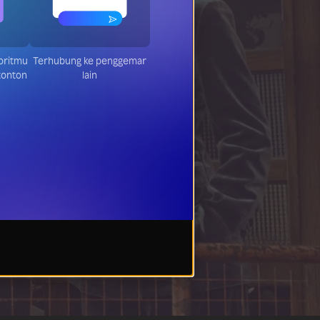
am
Terhubung ke penggemar
ang
lain
on