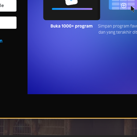
Buka 1000+ program
Simpan progr
favoritmu dan y
terakhir ditont
in