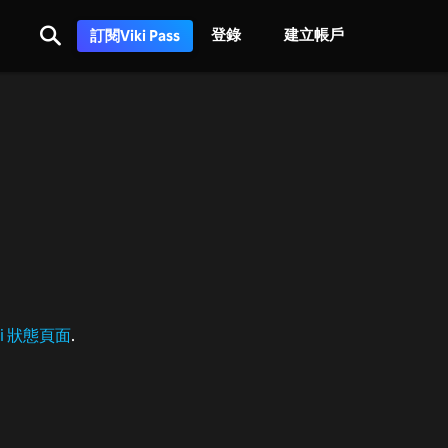
登錄
建立帳戶
訂閱Viki Pass
ki 狀態頁面
.