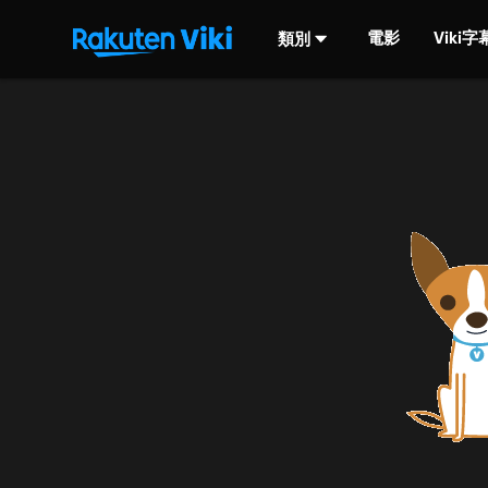
電影
Viki
類別