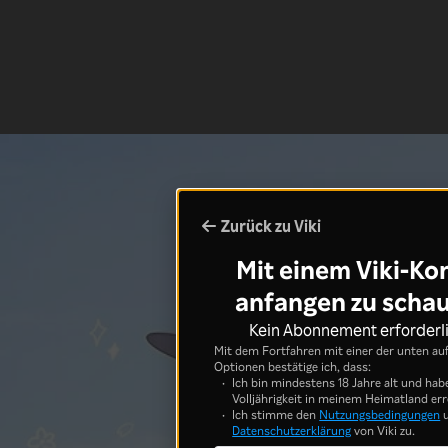
Zurück zu Viki
Mit einem Viki-Ko
anfangen zu scha
Kein Abonnement erforderl
Mit dem Fortfahren mit einer der unten au
Optionen bestätige ich, dass:
Ich bin mindestens 18 Jahre alt und hab
Volljährigkeit in meinem Heimatland err
Ich stimme den
Nutzungsbedingungen
u
Datenschutzerklärung
von Viki zu.