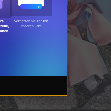
hre
Vernetzen Sie sich mit
telle,
anderen Fans
haben