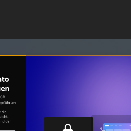
nto
uen
ich
fgeführten
e die
eicht.
nd der