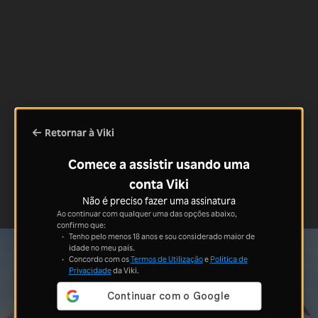
Retornar à Viki
Comece a assistir usando uma
conta Viki
Não é preciso fazer uma assinatura
Ao continuar com qualquer uma das opções abaixo,
confirmo que:
Tenho pelo menos 18 anos e sou considerado maior de
idade no meu país.
Concordo com os
Termos de Utilização
e
Política de
Privacidade
da Viki.