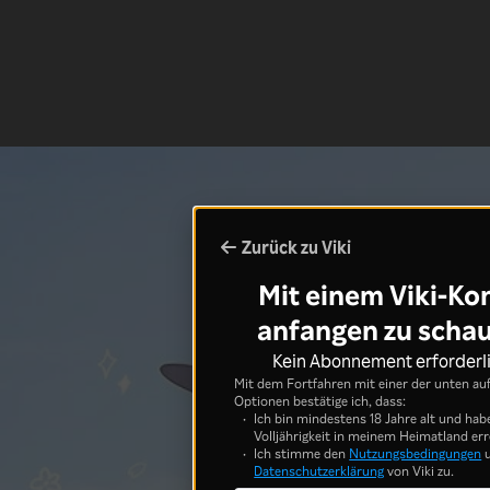
Zurück zu Viki
Mit einem Viki-Ko
anfangen zu scha
Kein Abonnement erforderl
Mit dem Fortfahren mit einer der unten au
Optionen bestätige ich, dass:
Ich bin mindestens 18 Jahre alt und hab
Volljährigkeit in meinem Heimatland err
Ich stimme den
Nutzungsbedingungen
u
Datenschutzerklärung
von Viki zu.