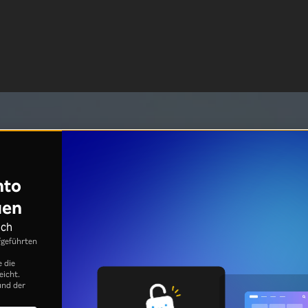
nto
uen
ich
fgeführten
e die
eicht.
nd der