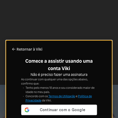
Retornar à Viki
Comece a assistir usando uma
conta Viki
Não é preciso fazer uma assinatura
Ao continuar com qualquer uma das opções abaixo,
confirmo que:
Tenho pelo menos 18 anos e sou considerado maior de
idade no meu país.
Concordo com os
Termos de Utilização
e
Política de
Privacidade
da Viki.