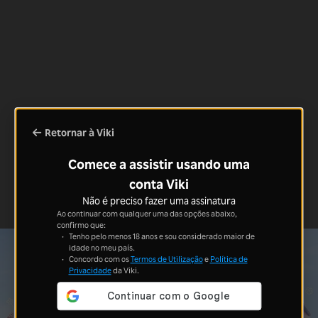
Retornar à Viki
Comece a assistir usando uma
conta Viki
Não é preciso fazer uma assinatura
Ao continuar com qualquer uma das opções abaixo,
confirmo que:
Tenho pelo menos 18 anos e sou considerado maior de
idade no meu país.
Concordo com os
Termos de Utilização
e
Política de
Privacidade
da Viki.