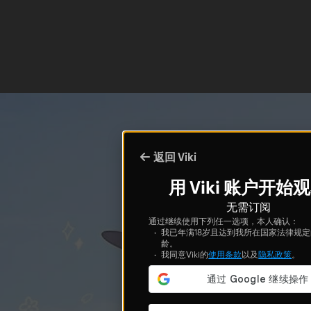
返回 Viki
用 Viki 账户开始
无需订阅
通过继续使用下列任一选项，本人确认：
我已年满18岁且达到我所在国家法律规
龄。
我同意Viki的
使用条款
以及
隐私政策
。