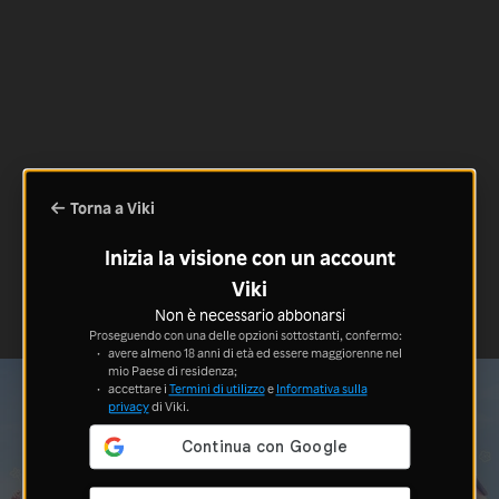
Torna a Viki
Inizia la visione con un account
Viki
Non è necessario abbonarsi
Proseguendo con una delle opzioni sottostanti, confermo:
avere almeno 18 anni di età ed essere maggiorenne nel
mio Paese di residenza;
accettare i
Termini di utilizzo
e
Informativa sulla
privacy
di Viki.