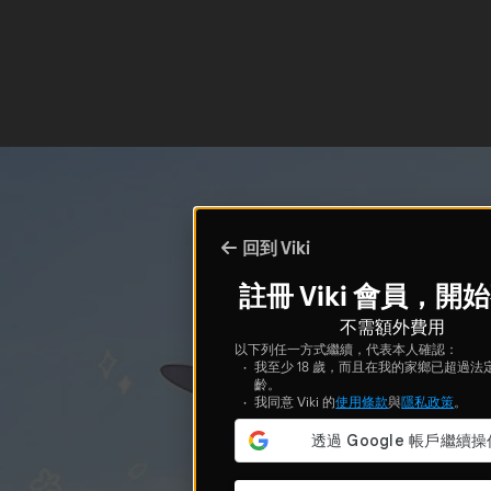
回到 Viki
註冊 Viki 會員，開
不需額外費用
以下列任一方式繼續，代表本人確認：
我至少 18 歲，而且在我的家鄉已超過法
齡。
我同意 Viki 的
使用條款
與
隱私政策
。