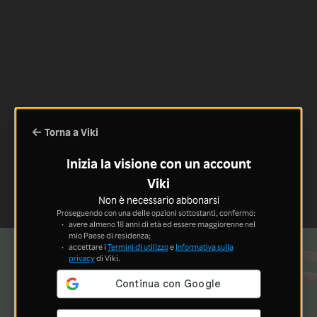
Torna a Viki
Inizia la visione con un account
Viki
Non è necessario abbonarsi
Proseguendo con una delle opzioni sottostanti, confermo:
avere almeno 18 anni di età ed essere maggiorenne nel
mio Paese di residenza;
accettare i
Termini di utilizzo
e
Informativa sulla
privacy
di Viki.