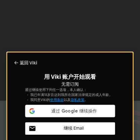
返回 Viki
用 Viki 账户开始观看
无需订阅
通过继续使用下列任一选项，本人确认：
我已年满18岁且达到我所在国家法律规定的成人年龄。
我同意Viki的
使用条款
以及
隐私政策
。
继续 Email