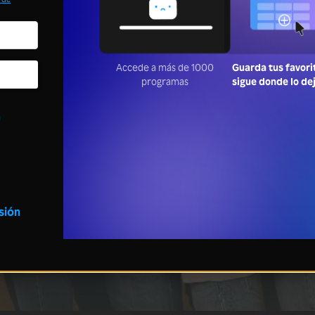
Accede a más de 1000
Guarda tus favori
programas
sigue donde lo de
a
esión