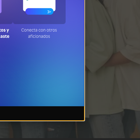
tos y
Conecta con otros
jaste
aficionados