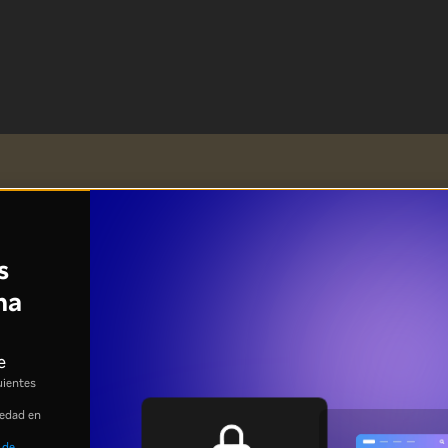
s
na
e
uientes
 edad en
 de