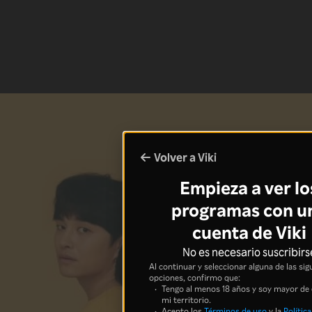
Volver a Viki
Empieza a ver lo
programas con u
cuenta de Viki
No es necesario suscribirs
Al continuar y seleccionar alguna de las sig
opciones, confirmo que:
Tengo al menos 18 años y soy mayor de
mi territorio.
Acepto los
Términos de uso
y la
Política