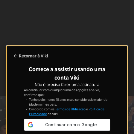
Retornar à Viki
Comece a assistir usando uma
conta Viki
Não é preciso fazer uma assinatura
Ao continuar com qualquer uma das opções abaixo,
confirmo que:
Tenho pelo menos 18 anos e sou considerado maior de
idade no meu país.
Concordo com os
Termos de Utilização
e
Política de
Privacidade
da Viki.