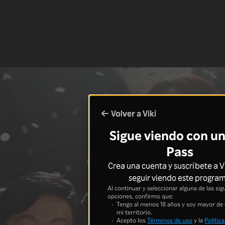
Volver a Viki
Sigue viendo con un
Pass
Crea una cuenta y suscríbete a V
seguir viendo este progra
Al continuar y seleccionar alguna de las sig
opciones, confirmo que:
Tengo al menos 18 años y soy mayor de
mi territorio.
Acepto los
Términos de uso
y la
Política