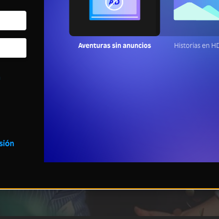
Aventuras sin anuncios
Historias en 
a
esión