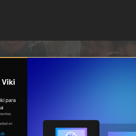
 Viki
iki para
ma
uientes
 edad en
 de