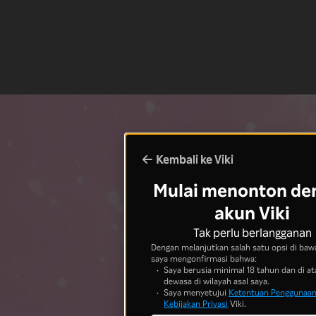
Kembali ke Viki
Mulai menonton de
akun Viki
Tak perlu berlangganan
Dengan melanjutkan salah satu opsi di bawa
saya mengonfirmasi bahwa:
Saya berusia minimal 18 tahun dan di at
dewasa di wilayah asal saya.
Saya menyetujui
Ketentuan Penggunaa
Kebijakan Privasi
Viki.