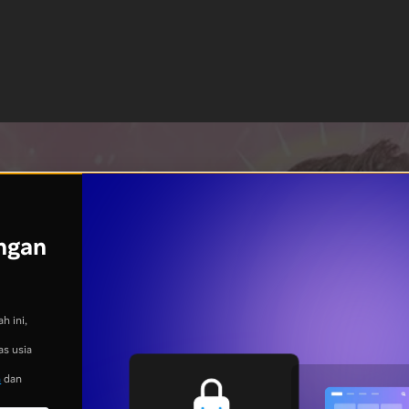
ngan
h ini,
as usia
n
dan