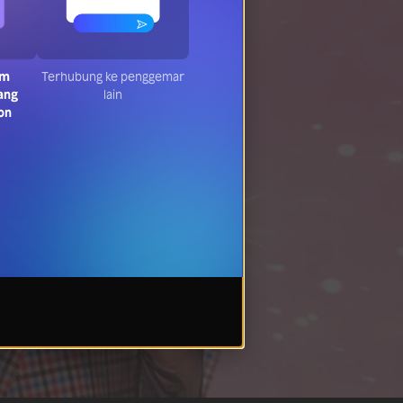
am
Terhubung ke penggemar
ang
lain
on