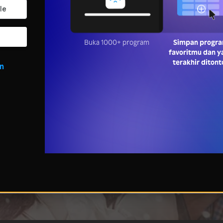
Buka 1000+ program
Simpan progr
favoritmu dan y
terakhir ditont
in