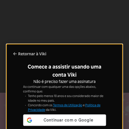
Retornar à Viki
Comece a assistir usando uma
conta Viki
Não é preciso fazer uma assinatura
Ao continuar com qualquer uma das opções abaixo,
confirmo que:
Tenho pelo menos 18 anos e sou considerado maior de
idade no meu país.
Concordo com os
Termos de Utilização
e
Política de
Privacidade
da Viki.