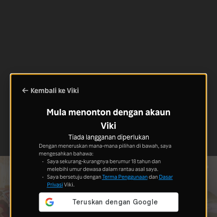
Kembali ke Viki
Mula menonton dengan akaun
Viki
Tiada langganan diperlukan
Dengan meneruskan mana-mana pilihan di bawah, saya
mengesahkan bahawa:
Saya sekurang-kurangnya berumur 18 tahun dan
melebihi umur dewasa dalam rantau asal saya.
Saya bersetuju dengan
Terma Penggunaan
dan
Dasar
Privasi
Viki.