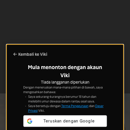
Kembali ke Viki
Mula menonton dengan akaun
Viki
Tiada langganan diperlukan
Dengan meneruskan mana-mana pilihan di bawah, saya
mengesahkan bahawa:
Saya sekurang-kurangnya berumur 18 tahun dan
melebihi umur dewasa dalam rantau asal saya.
Saya bersetuju dengan
Terma Penggunaan
dan
Dasar
Privasi
Viki.