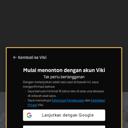
Kembali ke Viki
Mulai menonton dengan akun Viki
Tak perlu berlangganan
Dengan melanjutkan salah satu opsi di bawah ini, saya
mengonfirmasi bahwa:
Saya berusia minimal 18 tahun dan di atas usia dewasa
di wilayah asal saya.
Saya menyetujui
Ketentuan Penggunaan
dan
Kebijakan
Privasi
Viki.