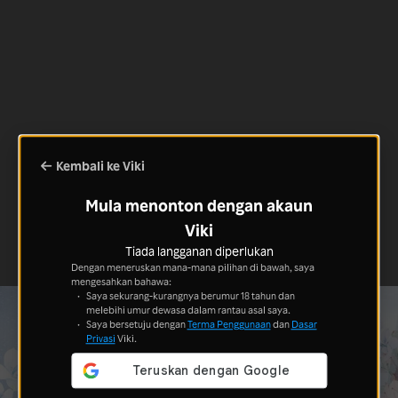
Kembali ke Viki
Mula menonton dengan akaun
Viki
Tiada langganan diperlukan
Dengan meneruskan mana-mana pilihan di bawah, saya
mengesahkan bahawa:
Saya sekurang-kurangnya berumur 18 tahun dan
melebihi umur dewasa dalam rantau asal saya.
Saya bersetuju dengan
Terma Penggunaan
dan
Dasar
Privasi
Viki.