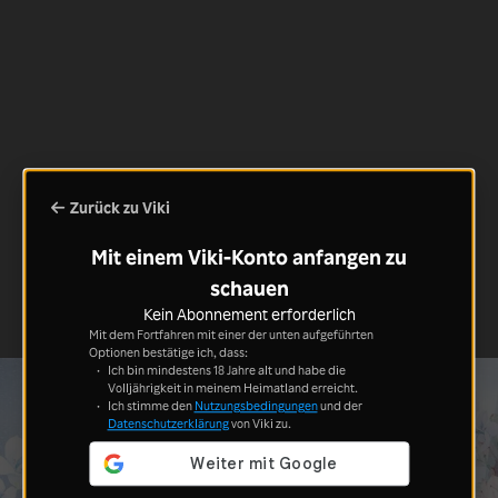
Zurück zu Viki
Mit einem Viki-Konto anfangen zu
schauen
Kein Abonnement erforderlich
Mit dem Fortfahren mit einer der unten aufgeführten
Optionen bestätige ich, dass:
Ich bin mindestens 18 Jahre alt und habe die
Volljährigkeit in meinem Heimatland erreicht.
Ich stimme den
Nutzungsbedingungen
und der
Datenschutzerklärung
von Viki zu.