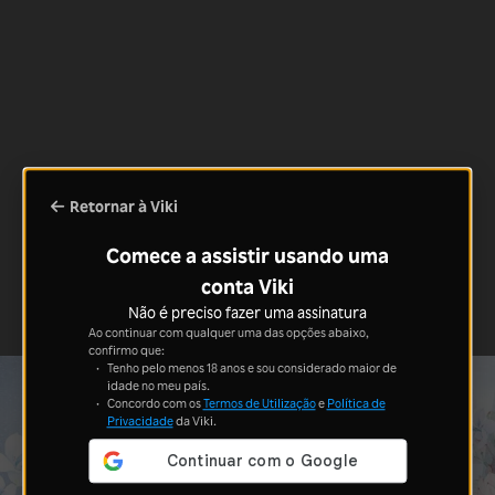
Retornar à Viki
Comece a assistir usando uma
conta Viki
Não é preciso fazer uma assinatura
Ao continuar com qualquer uma das opções abaixo,
confirmo que:
Tenho pelo menos 18 anos e sou considerado maior de
idade no meu país.
Concordo com os
Termos de Utilização
e
Política de
Privacidade
da Viki.