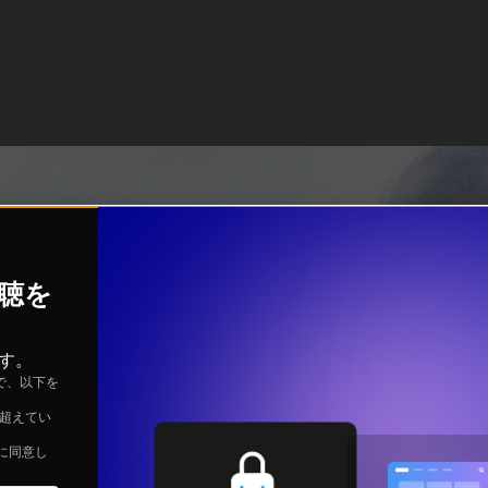
視聴を
す。
で、以下を
を超えてい
に同意し