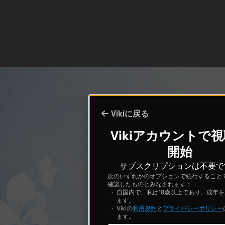
Vikiに戻る
Vikiアカウントで
開始
サブスクリプションは不要で
次のいずれかのオプションで続行すること
確認したものとみなされます：
自国内で、私は18歳以上であり、成年
ます。
Vikiの
利用規約
と
プライバシーポリシー
ます。