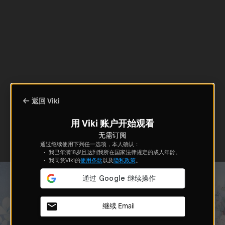
返回 Viki
用 Viki 账户开始观看
无需订阅
通过继续使用下列任一选项，本人确认：
我已年满18岁且达到我所在国家法律规定的成人年龄。
我同意Viki的
使用条款
以及
隐私政策
。
继续 Email