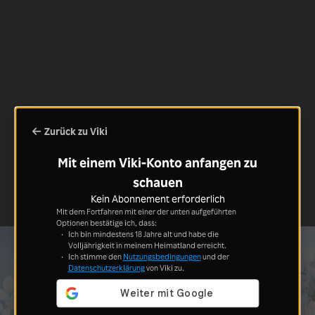
Zurück zu Viki
Mit einem Viki-Konto anfangen zu
schauen
Kein Abonnement erforderlich
Mit dem Fortfahren mit einer der unten aufgeführten
Optionen bestätige ich, dass:
Ich bin mindestens 18 Jahre alt und habe die
Volljährigkeit in meinem Heimatland erreicht.
Ich stimme den
Nutzungsbedingungen
und der
Datenschutzerklärung
von Viki zu.