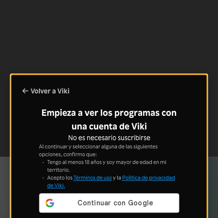
Volver a Viki
Empieza a ver los programas con
una cuenta de Viki
No es necesario suscribirse
Al continuar y seleccionar alguna de las siguientes
opciones, confirmo que:
Tengo al menos 18 años y soy mayor de edad en mi
territorio.
Acepto los
Términos de uso
y la
Política de privacidad
de Viki.