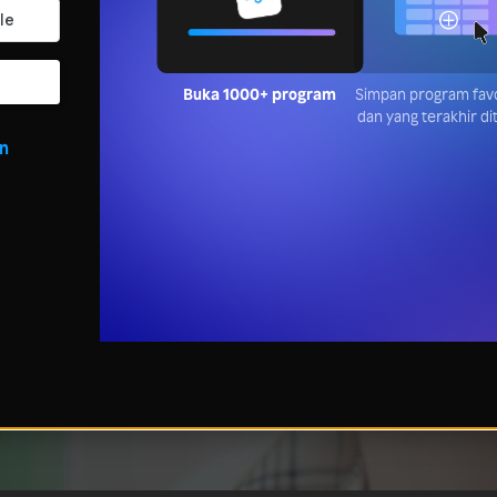
Buka 1000+ program
Simpan progr
favoritmu dan y
terakhir ditont
in