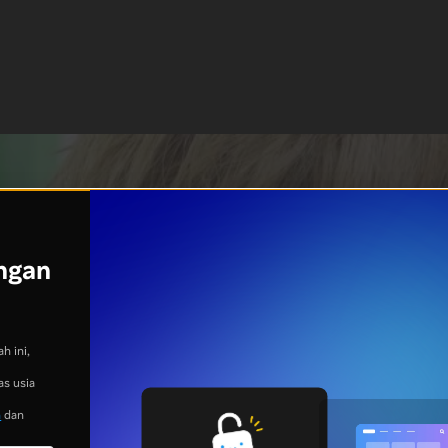
ngan
h ini,
as usia
n
dan