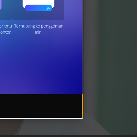
am
Terhubung ke penggemar
ang
lain
on