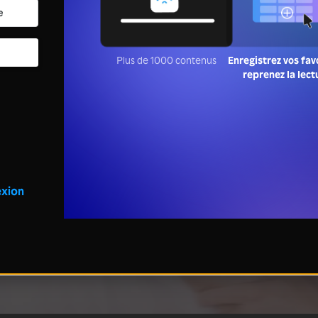
Plus de 1000 contenus
Enregistrez vos fav
reprenez la lect
xion