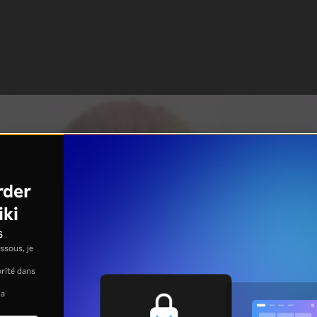
rder
iki
s
ssous, je
jorité dans
la